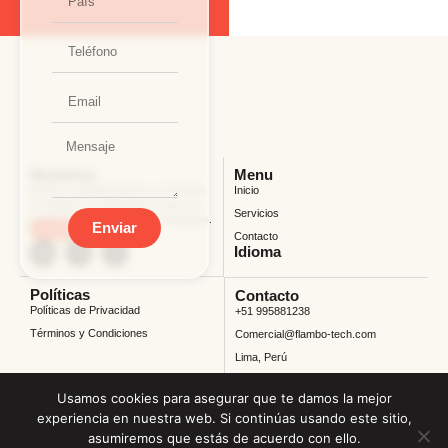
Nosotros
Menu
Somos tu growth partner en el mundo
Inicio
del delivery. Transformamos datos en
Servicios
estrategias y estrategias en resultados.
Enviar
ver más
Contacto
Idioma
Políticas
Contacto
Políticas de Privacidad
+51 995881238
Términos y Condiciones
Comercial@flambo-tech.com
Lima, Perú
Usamos cookies para asegurar que te damos la mejor
experiencia en nuestra web. Si continúas usando este sitio,
asumiremos que estás de acuerdo con ello.